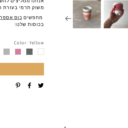
אנחנו
ממליצים
להש
משוק
ת
רמי
בעזרת
ח
מחפשים
כוס אספרס
בכוסות שלנו!
Color
Yellow