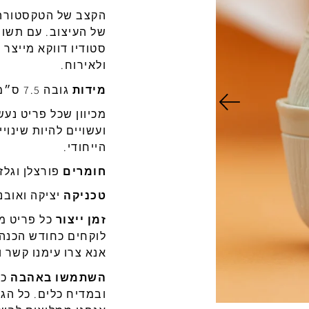
הקצב
של
הטקסטורה
של
העיצוב
.
עם
תשומ
סטודיו
דווקא
מייצר
כ
ולאירוח.
מידות
גובה
7.5
ס״מ
מכיוון
ש
כל
פריט
נעש
ועשויים
להיות
שינויי
הייחודי.
חומרים
פורצלן
וגלז
טכניקה
יציקה
ואובנ
זמן
ייצור
כל
פריט
מי
לוקחים
כחודש
הכנה
אנא
צרו
עימנו
קשר ו
השתמשו באהבה
כל
ובמדיח
כלים
.
כל
הגל