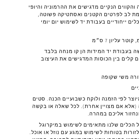
והקווים
הנקיים
מדגישים
את
ההרמוניה
והיופי
ת
לב
לפרטים
הקטנים
ואסתטיקה
פשוטה
,
לים
ייחודיים
בעבודת
יד
לשימוש
יום
יומי
,
קוטר
עליון
7
ס״מ
ה
בעבודת
יד
המידות
הן
קו
מנחה
בלבד
ם
קלים בין הכוסות המדגישים את העיצוב
ורה
משי
שקופה
יים
וצר
לפי
הזמנה
ולוקח
כשבועיים
הכנה
.
סטים
(
אלא
אם
מצויין
אחרת
).
לכל
שאלה
או
בקשה
נחזור אליכם במהרה.
 הכלים שלנו מתאימים לשימוש ב
מיקרוגל
זורות
בטוחות
לשימוש
במגע
עם
נוזל
או
אוכל
.