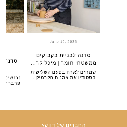
3,
June 10, 2025
24
סדנה לבניית בקבוקים
סדנת כלי
ממשטחי חומר | מיכל קר…
שמחים לארח בפעם השלישית
בסטודיו את אמנית הקרמיק…
נרגשים לא
פרבר ליום
החברים של דווקא