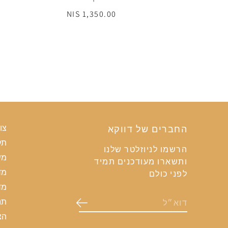
1,350.00 NIS
החברים של דווקא
צו
תק
הרשמו לניוזלטר שלנו
מש
ותשארו מעודכנים תמיד
מד
לפני כולם
מד
תנ
הצ