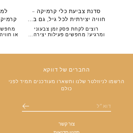
סדנת צביעת כלי קרמיקה –
למה
חוויה יצירתית לכל גיל, גם ב…
קרמיקה
רוצים לקחת פסק זמן צבעוני
מחפשים
ומרגיע? מחפשים פעילות יצירה…
או חוויה
החברים של דווקא
הרשמו לניוזלטר שלנו ותשארו מעודכנים תמיד לפני
כולם
צור קשר
תקנון סדנאות