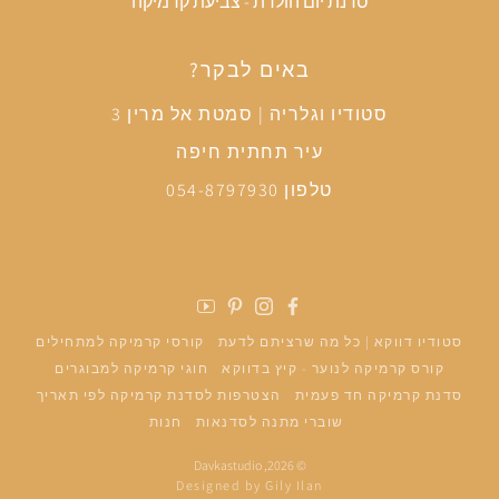
סדנת יום הולדת - צביעת קרמיקה
באים לבקר?
סטודיו וגלריה | סמטת אל מרין 3
עיר תחתית חיפה
טלפון 054-8797930
פייסבוק
אינסטגרם
פינטרסט
יוטיוב
סטודיו דווקא | כל מה שרציתם לדעת
קורסי קרמיקה למתחילים
קורס קרמיקה לנוער - קיץ בדווקא
חוגי קרמיקה למבוגרים
סדנת קרמיקה חד פעמית
הצטרפות לסדנת קרמיקה לפי תאריך
שוברי מתנה לסדנאות
חנות
Davkastudio
© 2026,
Designed by Gily Ilan