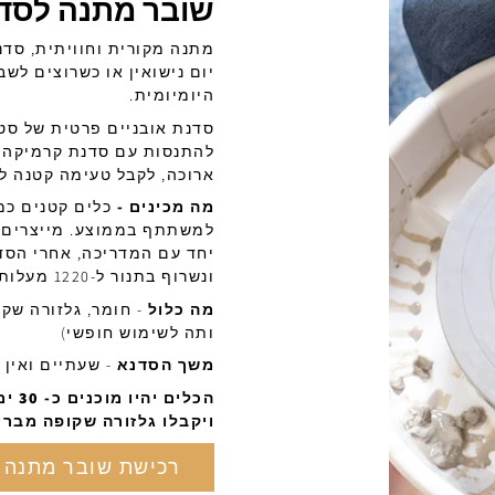
שובר מתנה לסדנ
מתנה מקורית וחוויתית, סדנת
יום נישואין או כשרוצים ל
היומיומית.
סדנת אובניים פרטית של סטו
להתנסות עם סדנת קרמיקה ח
ארוכה, לקבל טעימה קטנה ל
מה מכינים -
למשתתף בממוצע. מייצרים א
יחד עם המדריכה, אחרי הסדנ
ונשרוף בתנור ל-1220 מעלות.
מה כלול
- חומר, גלזורה שקו
ותה לשימוש חופשי)
משך הסדנא
- שעתיים ואין כ
הכלי
ויקבלו גלזורה שקופה מברי
רכישת שובר מתנה 