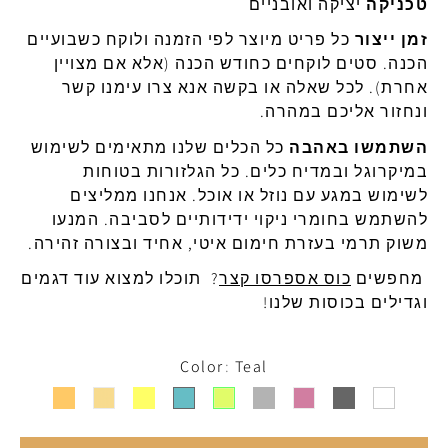
טכניקה
יציקה
ואובניים
זמן
ייצור
כל
פריט
מיוצר
לפי
הזמנה
ולוקח
כשבועיים
הכנה
.
סטים
לוקחים
כחודש
הכנה
(
אלא
אם
מצויין
אחרת
).
לכל
שאלה
או
בקשה
אנא
צרו
עימנו
קשר
ונחזור אליכם במהרה.
השתמשו באהבה
כל הכלים שלנו מתאימים לשימוש
ב
מיקרוגל
ובמדיח
כלים
.
כל
הגלזורות
בטוחות
לשימוש
במגע
עם
נוזל
או
אוכל
.
אנחנו
ממליצים
להשתמש
בחומרי
ניקוי
ידידותיים
לסביבה
.
המנעו
משוק
ת
רמי
בעזרת
חימום
איטי
,
אחיד
ובצורה
זהירה
.
מחפשים
כוס אספרסו קצר
? תוכלו למצוא עוד דגמים
וגדילים בכוסות שלנו!
Color
Teal