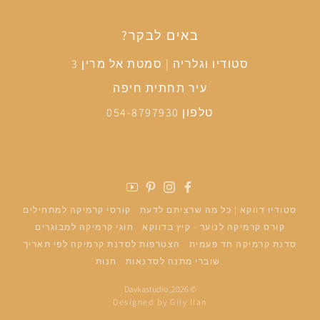
באים לבקר?
סטודיו וגלריה | סמטת אל מרין 3
עיר תחתית חיפה
טלפון 054-8797930
פייסבוק
אינסטגרם
פינטרסט
יוטיוב
סטודיו דווקא | כל מה שרציתם לדעת
קורסי קרמיקה למתחילים
קורס קרמיקה לנוער - קיץ בדווקא
חוגי קרמיקה למבוגרים
סדנת קרמיקה חד פעמית
הצטרפות לסדנת קרמיקה לפי תאריך
שוברי מתנה לסדנאות
חנות
Davkastudio
© 2026,
Designed by Gily Ilan