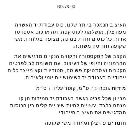
79.00 NIS
העיצוב
הנמכר
ביותר
שלנו
,
כוס
עבודת
יד
העשויה
מפורצלן
,
מושלמת
לכוס
קפה, תה או כוס אספרסו
ארוך
.
כל
כוס
מיוחדת
במינה
,
מצופה
בגלזורת
משי
שקופה
וחריטה
משתנה
.
הקצב
של
הטקסטורה
והקווים
הנקיים
מדגישים
את
ההרמוניה
והיופי
של
העיצוב
.
עם
תשומת
לב
לפרטים
הקטנים
ואסתטיקה
פשוטה
,
סטודיו
דווקא
מייצר
כלים
ייחודיים
בעבודת
יד
לשימוש
יום
יומי ולאירוח.
מידות
גובה
7.5
ס״מ
,
קוטר
עליון
7
ס״מ
מכיוון
ש
כל
פריט
נעשה
בעבודת
יד
המידות
הן
קו
מנחה
בלבד
ועשויים
להיות
שינויים
קלים בין הכוסות
המדגישים את העיצוב הייחודי.
חומרים
פורצלן
וגלזורה
משי
שקופה