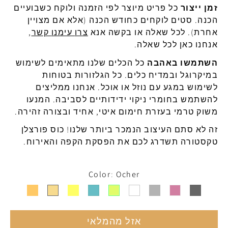
זמן
ייצור
כל
פריט
מיוצר
לפי
הזמנה
ולוקח
כשבועיים
הכנה
.
סטים
לוקחים
כחודש
הכנה
(
אלא
אם
מצויין
אחרת
).
לכל
שאלה
או
בקשה
אנא
צרו
עימנו
קשר
,
אנחנו כאן לכל שאלה.
השתמשו באהבה
כל הכלים שלנו מתאימים לשימוש
ב
מיקרוגל
ובמדיח
כלים
.
כל
הגלזורות
בטוחות
לשימוש
במגע
עם
נוזל
או
אוכל
.
אנחנו
ממליצים
להשתמש
בחומרי
ניקוי
ידידותיים
לסביבה
.
המנעו
משוק
טרמי
בעזרת
חימום
איטי
,
אחיד
ובצורה
זהירה
.
זה לא סתם העיצוב הנמכר ביותר שלנו!
כוס פורצלן
טקסטורה תשדרג לכם את הפסקת הקפה והאירוח.
Color
Ocher
אזל מהמלאי