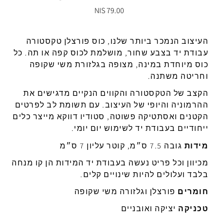
79.00 NIS
העיצוב
הנמכר
ביותר
שלנו
,
כוס פורצלן טקסטורה
עבודת
יד בצבע שחור
,
מושלמת
לכוס
קפה
או
תה
.
כל
כוס
מיוחדת
במינה,
מצופה
בגלזורת
משי
שקופה
וחריטה
משתנה
.
הקצב
של
הטקסטורה
והקווים
הנקיים
מדגישים
את
ההרמוניה
והיופי
של
העיצוב
.
עם
תשומת
לב
לפרטים
הקטנים
ואסתטיקה
פשוטה
,
סטודיו
דווקא
מייצר
כלים
ייחודיים
בעבודת
יד
לשימוש
יום
יומי
.
מידות
גובה
7.5
ס״מ
,
קוטר
עליון
7
ס״מ
מכיוון
וכל
פריט
נעשה
בעבודת
יד
המידות
הן
קו
מנחה
בלבד
ועלולים
להיות
שינויים
קלים
.
חומרים
פורצלן
וגלזורה
משי
שקופה
טכניקה
יציקה
ואובניים