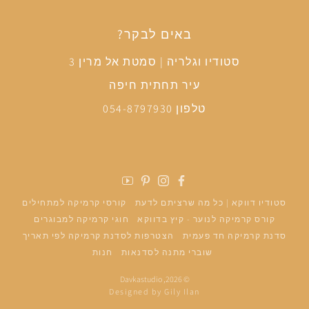
באים לבקר?
סטודיו וגלריה | סמטת אל מרין 3
עיר תחתית חיפה
טלפון 054-8797930
פייסבוק
אינסטגרם
פינטרסט
יוטיוב
סטודיו דווקא | כל מה שרציתם לדעת
קורסי קרמיקה למתחילים
קורס קרמיקה לנוער - קיץ בדווקא
חוגי קרמיקה למבוגרים
סדנת קרמיקה חד פעמית
הצטרפות לסדנת קרמיקה לפי תאריך
שוברי מתנה לסדנאות
חנות
Davkastudio
© 2026,
Designed by Gily Ilan