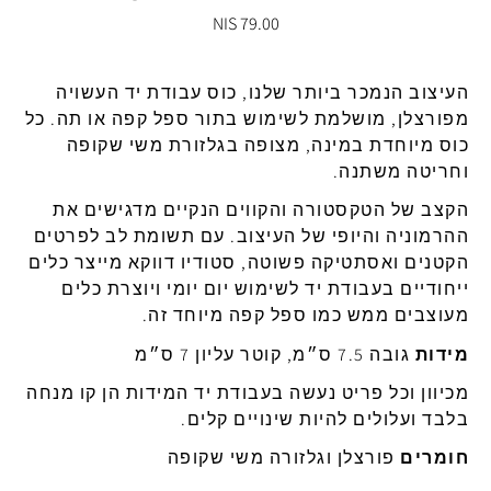
79.00 NIS
העיצוב
הנמכר
ביותר
שלנו
,
כוס
עבודת
יד
העשויה
מפורצלן
,
מושלמת
לשימוש בתור ספל
קפה
או
תה
.
כל
כוס
מיוחדת
במינה
,
מצופה
בגלזורת
משי
שקופה
וחריטה
משתנה
.
הקצב
של
הטקסטורה
והקווים
הנקיים
מדגישים
את
ההרמוניה
והיופי
של
העיצוב
.
עם
תשומת
לב
לפרטים
הקטנים
ואסתטיקה
פשוטה
,
סטודיו
דווקא
מייצר
כלים
ייחודיים
בעבודת
יד
לשימוש
יום
יומי ויוצרת כלים
מעוצבים ממש כמו ספל קפה מיוחד זה.
מידות
גובה
7.5
ס״מ
,
קוטר
עליון
7
ס״מ
מכיוון
וכל
פריט
נעשה
בעבודת
יד
המידות
הן
קו
מנחה
בלבד
ועלולים
להיות
שינויים
קלים
.
חומרים
פורצלן
וגלזורה
משי
שקופה