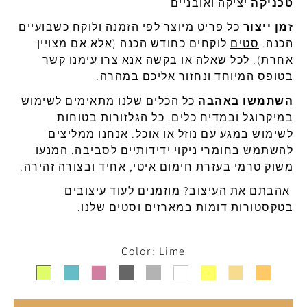
טכניקה
יציקה
ואובניים
זמן
ייצור
כל
פריט
מיוצר
לפי
הזמנה
ולוקח
כשבועיים
הכנה
.
סטים
לוקחים
כחודש
הכנה
(
אלא
אם
מצויין
אחרת
).
לכל
שאלה
או
בקשה
אנא
צרו
עימנו
קשר
בטופס המיוחד ונחזור אליכם במהרה.
השתמשו באהבה
כל הכלים שלנו מתאימים לשימוש
ב
מיקרוגל
ובמדיח
כלים
.
כל
הגלזורות
בטוחות
לשימוש
במגע
עם
נוזל
או
אוכל
.
אנחנו
ממליצים
להשתמש
בחומרי
ניקוי
ידידותיים
לסביבה
.
המנעו
משוק
טרמי
בעזרת
חימום
איטי
,
אחיד
ובצורה
זהירה
.
אהבתם את העיצוב? מוזמנים לעוד עיצובים
בטקסטורות דומות במארזים וסטים שלנו.
Color
Lime