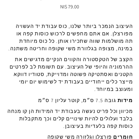
79.00 NIS
העיצוב
הנמכר
ביותר
שלנו
,
כוס
עבודת
יד
העשויה
מפורצלן.
אם אתם מחפשים לרכוש כוסות קפה או
תה
מושלמות שווה שתכירו אותן
.
כל
כוס
מיוחדת
במינה
,
מצופה
בגלזורת
משי
שקופה
וחריטה
משתנה
.
הקצב
של
הטקסטורה
והקווים
הנקיים
מדגישים
את
ההרמוניה
והיופי
של
העיצוב
.
עם
תשומת
לב
לפרטים
הקטנים
ואסתטיקה
פשוטה ומדוייקת
,
סטודיו
דווקא
מייצר
כלים
ייחודיים
בעבודת
יד
לשימוש
יום
יומי
ומעוצב במיוחד.
מידות
גובה
7.5
ס״מ
,
קוטר
עליון
7
ס״מ
מכיוון
וכל
פריט
נעשה
בעבודת
יד
המידות
הן
קו
מנחה
בלבד
ועלולים
להיות
שינויים
קלים וכך מתקבלות
כוסות קפה בלעדיות בעיצובן.
חומרים
פורצלן
וגלזורה
משי
שקופה