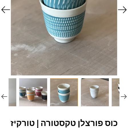
כוס פורצלן טקסטורה | טורקיז