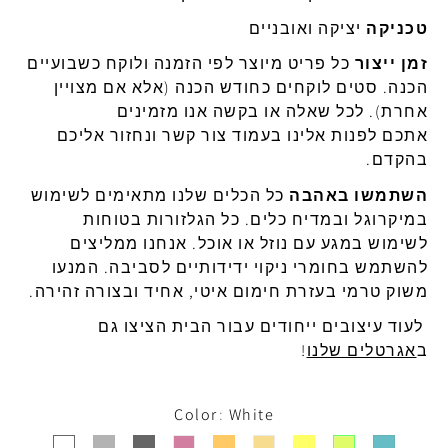
טכניקה
יציקה
ואובניים
זמן
ייצור
כל
פריט
מיוצר
לפי
הזמנה
ולוקח
כשבועיים
הכנה
.
סטים
לוקחים
כחודש
הכנה
(
אלא
אם
מצויין
אחרת
).
לכל
שאלה
או
בקשה
אנו מזמינים
אתכם
לפנות אלינו בעמוד צור
קשר ונחזור אליכם
בהקדם.
השתמשו באהבה
כל הכלים שלנו מתאימים לשימוש
ב
מיקרוגל
ובמדיח
כלים
.
כל
הגלזורות
בטוחות
לשימוש
במגע
עם
נוזל
או
אוכל
.
אנחנו
ממליצים
להשתמש
בחומרי
ניקוי
ידידותיים
לסביבה
.
המנעו
משוק
טרמי
בעזרת
חימום
איטי
,
אחיד
ובצורה
זהירה
.
לעוד עיצובים ייחודים עבור הבית הציצו גם
ב
אגרטלים שלנו
!
Color
White