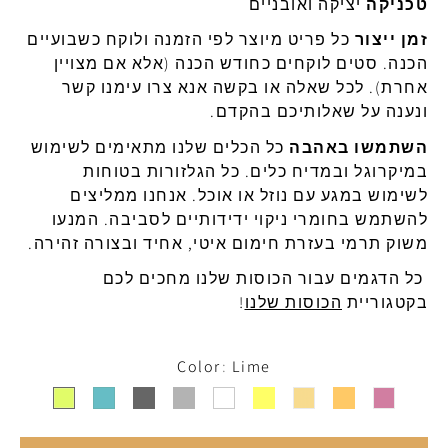
טכניקה
יציקה
ואובניים
זמן
ייצור
כל
פריט
מיוצר
לפי
הזמנה
ולוקח
כשבועיים
הכנה
.
סטים
לוקחים
כחודש
הכנה
(
אלא
אם
מצויין
אחרת
).
לכל
שאלה
או
בקשה
אנא
צרו
עימנו
קשר
ונענה על שאלותיכם בהקדם.
השתמשו באהבה
כל הכלים שלנו מתאימים לשימוש
ב
מיקרוגל
ובמדיח
כלים
.
כל
הגלזורות
בטוחות
לשימוש
במגע
עם
נוזל
או
אוכל
.
אנחנו
ממליצים
להשתמש
בחומרי
ניקוי
ידידותיים
לסביבה
.
המנעו
משוק
ת
רמי
בעזרת
חימום
איטי
,
אחיד
ובצורה
זהירה
.
כל הדגמים עבור הכוסות שלנו מחכים לכם
בקטגוריית
הכוסות שלנו
!
Color
Lime