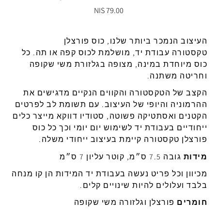
79.00 NIS
העיצוב
הנמכר
ביותר
שלנו
,
כוס פורצלן
טקסטורה
עבודת
יד
,
מושלמת
לכוס
קפה
או
תה
.
כל
כוס
מיוחדת
במינה
,
מצופה
בגלזורת
משי
שקופה
וחריטה
משתנה
.
הקצב
של
הטקסטורה
והקווים
הנקיים
מדגישים
את
ההרמוניה
והיופי
של
העיצוב
.
עם
תשומת
לב
לפרטים
הקטנים
ואסתטיקה
פשוטה
,
סטודיו
דווקא
מייצר
כלים
ייחודיים
בעבודת
יד
לשימוש
יום
יומי וכך כל
כוס
פורצלן טקסטורה קיימת בעיצוב ייחודי משלה.
מידות
גובה
7.5
ס״מ
,
קוטר
עליון
7
ס״מ
מכיוון
וכל
פריט
נעשה
בעבודת
יד
המידות
הן
קו
מנחה
בלבד
ועלולים
להיות
שינויים
קלים
.
חומרים
פורצלן
וגלזורה
משי
שקופה