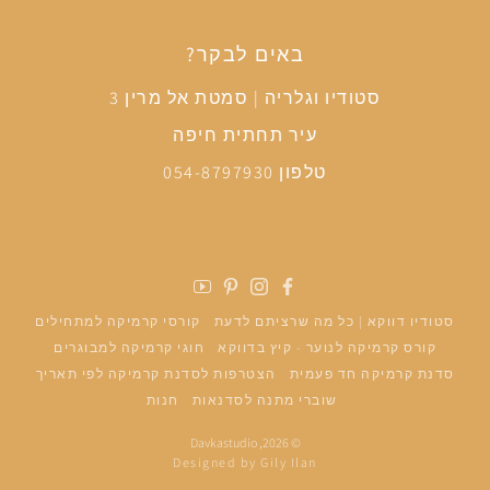
באים לבקר?
סטודיו וגלריה | סמטת אל מרין 3
עיר תחתית חיפה
טלפון 054-8797930
פייסבוק
אינסטגרם
פינטרסט
יוטיוב
סטודיו דווקא | כל מה שרציתם לדעת
קורסי קרמיקה למתחילים
קורס קרמיקה לנוער - קיץ בדווקא
חוגי קרמיקה למבוגרים
סדנת קרמיקה חד פעמית
הצטרפות לסדנת קרמיקה לפי תאריך
שוברי מתנה לסדנאות
חנות
Davkastudio
© 2026,
Designed by Gily Ilan