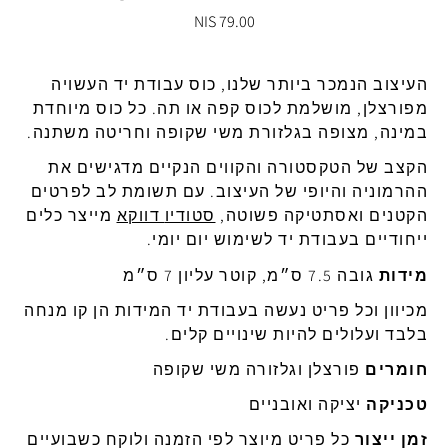
79.00 NIS
העיצוב
הנמכר
ביותר
שלנו
,
כוס
עבודת
יד
העשויה
מפורצלן
,
מושלמת
לכוס
קפה
או
תה
.
כל
כוס
מיוחדת
במינה
,
מצופה
בגלזורת
משי
שקופה
וחריטה
משתנה
.
הקצב
של
הטקסטורה
והקווים
הנקיים
מדגישים
את
ההרמוניה
והיופי
של
העיצוב
.
עם
תשומת
לב
לפרטים
הקטנים
ואסתטיקה
פשוטה
,
סטודיו
דווקא
מייצר
כלים
ייחודיים
בעבודת
יד
לשימוש
יום
יומי
.
מידות
גובה
7.5
ס״מ
,
קוטר
עליון
7
ס״מ
מכיוון
וכל
פריט
נעשה
בעבודת
יד
המידות
הן
קו
מנחה
בלבד
ועלולים
להיות
שינויים
קלים
.
חומרים
פורצלן
וגלזורה
משי
שקופה
טכניקה
יציקה
ואובניים
זמן
ייצור
כל
פריט
מיוצר
לפי
הזמנה
ולוקח
כשבועיים