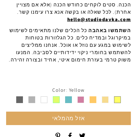
הכנה
.
סטים
לוקחים
כחודש
הכנה
(
אלא
אם
מצויין
אחרת
).
לכל
שאלה
או
בקשה
אנא
צרו
עימנו
קשר
.
hello@studiodavka.com
השתמשו באהבה
כל הכלים שלנו מתאימים לשימוש
ב
מיקרוגל
ובמדיח
כלים
.
כל
הגלזורות
בטוחות
לשימוש
במגע
עם
נוזל
או
אוכל
.
אנחנו
ממליצים
להשתמש
בחומרי
ניקוי
ידידותיים
לסביבה
.
המנעו
משוק
טרמי
בעזרת
חימום
איטי
,
אחיד
ובצורה
זהירה
.
Color
Yellow
אזל מהמלאי