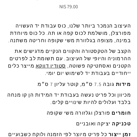
79.00 NIS
העיצוב
הנמכר
ביותר
שלנו
,
כוס
עבודת
יד
העשויה
מפורצלן
,
מושלמת
לכוס
קפה
או
תה
.
כל
כוס
מיוחדת
במינה
,
מצופה
בגלזורת
משי
שקופה
וחריטה
משתנה
.
הקצב
של
הטקסטורה
והקווים
הנקיים
מדגישים
את
ההרמוניה
והיופי
של
העיצוב
.
עם
תשומת
לב
לפרטים
הקטנים
ואסתטיקה
פשוטה
,
סטודיו
דווקא
מייצר
כלים
ייחודיים
בעבודת
יד
לשימוש
יום
יומי
.
מידות
גובה
7.5
ס״מ
,
קוטר
עליון
7
ס״מ
מכיוון
וכל
פריט
נעשה
בעבודת
יד
המידות
הן
קו
מנחה
בלבד
ועלולים
להיות
שינויים
קלים
.
חומרים
פורצלן
וגלזורה
משי
שקופה
טכניקה
יציקה
ואובניים
זמן
ייצור
כל
פריט
מיוצר
לפי
הזמנה
ולוקח
כשבועיים