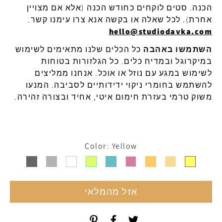
הכנה
.
סטים
לוקחים
כחודש
הכנה
(
אלא
אם
מצויין
אחרת
).
לכל
שאלה
או
בקשה
אנא
צרו
עימנו
קשר
.
hello@studiodavka.com
השתמשו באהבה
כל הכלים שלנו מתאימים לשימוש
ב
מיקרוגל
ובמדיח
כלים
.
כל
הגלזורות
בטוחות
לשימוש
במגע
עם
נוזל
או
אוכל
.
אנחנו
ממליצים
להשתמש
בחומרי
ניקוי
ידידותיים
לסביבה
.
המנעו
משוק
טרמי
בעזרת
חימום
איטי
,
אחיד
ובצורה
זהירה
.
Color
Yellow
אזל מהמלאי