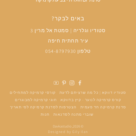
באים לבקר?
סטודיו וגלריה | סמטת אל מרין 3
עיר תחתית חיפה
טלפון 054-8797930
פייסבוק
אינסטגרם
פינטרסט
יוטיוב
סטודיו דווקא | כל מה שרציתם לדעת
קורסי קרמיקה למתחילים
קורס קרמיקה לנוער - קיץ בדווקא
חוגי קרמיקה למבוגרים
סדנת קרמיקה חד פעמית
הצטרפות לסדנת קרמיקה לפי תאריך
שוברי מתנה לסדנאות
חנות
Davkastudio
© 2026,
Designed by Gily Ilan