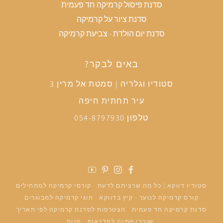
סדנת פיסול קרמיקה חד פעמית
סדנת ציור על קרמיקה
סדנת יום הולדת - צביעת קרמיקה
באים לבקר?
סטודיו וגלריה | סמטת אל מרין 3
עיר תחתית חיפה
טלפון 054-8797930
פייסבוק
אינסטגרם
פינטרסט
יוטיוב
סטודיו דווקא | כל מה שרציתם לדעת
קורסי קרמיקה למתחילים
קורס קרמיקה לנוער - קיץ בדווקא
חוגי קרמיקה למבוגרים
סדנת קרמיקה חד פעמית
הצטרפות לסדנת קרמיקה לפי תאריך
שוברי מתנה לסדנאות
חנות