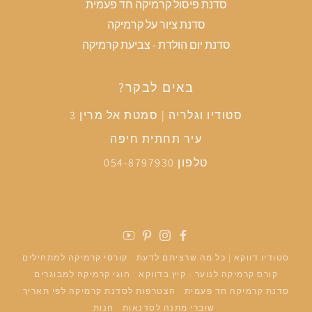
סדנת פיסול קרמיקה חד פעמית
סדנת ציור על קרמיקה
סדנת יום הולדת - צביעת קרמיקה
באים לבקר?
סטודיו וגלריה | סמטת אל מרין 3
עיר תחתית חיפה
טלפון 054-8797930
פייסבוק
אינסטגרם
פינטרסט
יוטיוב
סטודיו דווקא | כל מה שרציתם לדעת
קורסי קרמיקה למתחילים
קורס קרמיקה לנוער - קיץ בדווקא
חוגי קרמיקה למבוגרים
סדנת קרמיקה חד פעמית
הצטרפות לסדנת קרמיקה לפי תאריך
שוברי מתנה לסדנאות
חנות