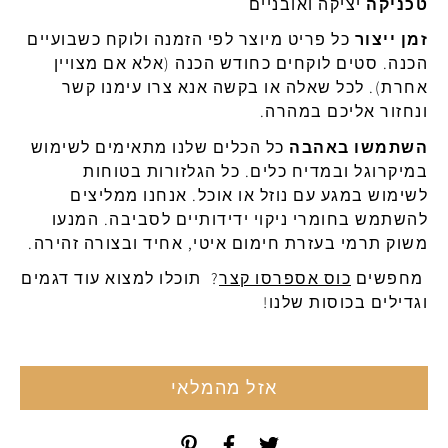
טכניקה
יציקה
ואובניים
זמן
ייצור
כל
פריט
מיוצר
לפי
הזמנה
ולוקח
כשבועיים
הכנה
.
סטים
לוקחים
כחודש
הכנה
(
אלא
אם
מצויין
אחרת
).
לכל
שאלה
או
בקשה
אנא
צרו
עימנו
קשר
ונחזור אליכם במהרה.
השתמשו באהבה
כל הכלים שלנו מתאימים לשימוש
ב
מיקרוגל
ובמדיח
כלים
.
כל
הגלזורות
בטוחות
לשימוש
במגע
עם
נוזל
או
אוכל
.
אנחנו
ממליצים
להשתמש
בחומרי
ניקוי
ידידותיים
לסביבה
.
המנעו
משוק
ת
רמי
בעזרת
חימום
איטי
,
אחיד
ובצורה
זהירה
.
מחפשים
כוס אספרסו קצר
? תוכלו למצוא עוד דגמים
וגדילים בכוסות שלנו!
אזל מהמלאי