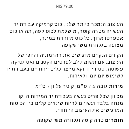
79.00 NIS
העיצוב
הנמכר
ביותר
שלנו
,
כוס
קרמיקה
עבודת
יד
העשויה
מטרה קוטה
,
מושלמת
לכוס
קפה, תה או כוס
אספרסו ארוך
.
כל
כוס
מיוחדת
במינה
,
מצופה
בגלזורת
משי
שקופה
הקווים
הנקיים
מדגישים
את
ההרמוניה
והיופי
של
העיצוב
.
עם
תשומת
לב
לפרטים
הקטנים
ואסתטיקה
פשוטה
,
סטודיו
דווקא
מייצר
כלים
ייחודיים
בעבודת
יד
לשימוש
יום
יומי ולאירוח.
מידות
גובה
7.5
ס״מ
,
קוטר
עליון
7
ס״מ
מכיוון
ש
כל
פריט
נעשה
בעבודת
יד
המידות
הן
קו
מנחה
בלבד
ועשויים
להיות
שינויים
קלים בין הכוסות
המדגישים את העיצוב הייחודי.
חומרים
טרה קוטה
וגלזורה
משי
שקופה