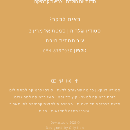
סדנת יום הולדת - צביעת קרמיקה
באים לבקר?
סטודיו וגלריה | סמטת אל מרין 3
עיר תחתית חיפה
טלפון 054-8797930
פייסבוק
אינסטגרם
פינטרסט
יוטיוב
סטודיו דווקא | כל מה שרציתם לדעת
קורסי קרמיקה למתחילים
קורס קרמיקה לנוער - קיץ בדווקא
חוגי קרמיקה למבוגרים
סדנת קרמיקה חד פעמית
הצטרפות לסדנת קרמיקה לפי תאריך
שוברי מתנה לסדנאות
חנות
Davkastudio
© 2026,
Designed by Gily Ilan