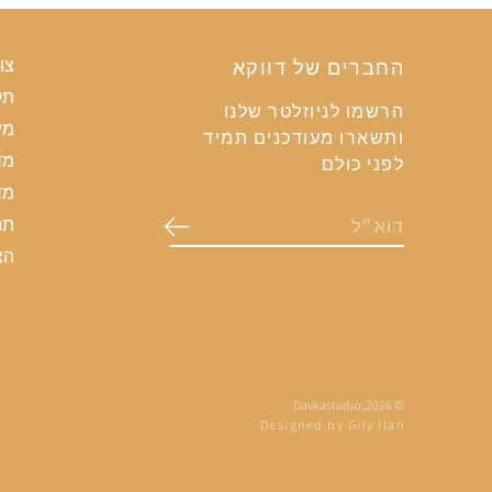
החברים של דווקא
צו
תק
הרשמו לניוזלטר שלנו
מש
ותשארו מעודכנים תמיד
מד
לפני כולם
מד
תנ
הצ
Davkastudio
© 2026,
Designed by Gily Ilan