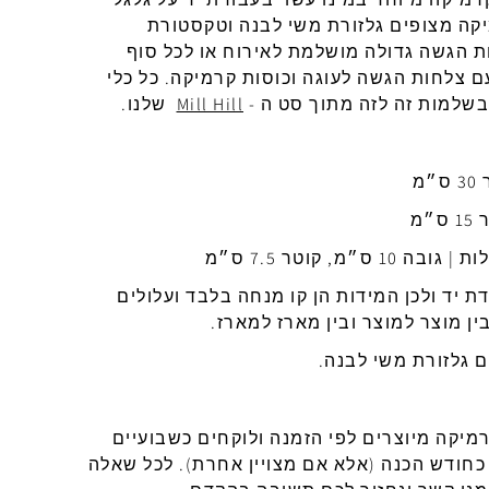
יקה
מצופים
גלזורת
משי
לבנה
וטקסטורת
ת הגשה גדולה מושלמת לאירוח או לכל סוף
ם צלחות הגשה לעוגה וכוסות קרמיקה. כל כלי
שלמות זה לזה מתוך סט ה -
Mill Hill
שלנו.
דת
יד
ולכן
המידות
הן
קו
מנחה
בלבד
ועלולים
ין מוצר למוצר ובין מארז למארז.
ם
גלזורת
משי
לבנה
.
רמיקה
מיוצרים
לפי
הזמנה
ולוקחים
כשבועיים
כחודש
הכנה
(
אלא
אם
מצויין
אחרת
).
לכל
שאלה