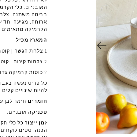
האובניים. כלי הקרמ
חריטה
משתנה
. צלח
ארוחה, מגיעה יחד ע
הקרמיקה מתאימים ב
המארז מכיל
1 צלחת הגשה | קוטר 30 ס״מ
2 צלחות קינוח | קוטר 15 ס״מ
2 כוסות קרמיקה גדולות | גובה 10 ס״מ, קוטר 7.5 ס״מ
כל
פריט
נעשה
בעבו
להיות
שינויים
קלים ב
חומרים
חימר
לבן
ע
טכניקה
אובניים
.
זמן
ייצור
כל
כלי הק
הכנה
.
סטים
לוקחים