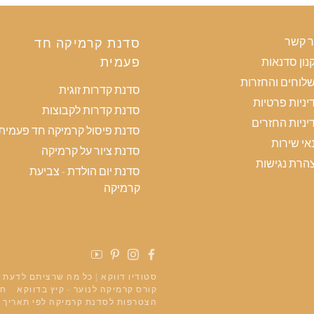
ר קשר
סדנת קרמיקה חד
פעמית
נון סדנאות
לוחים והחזרות
סדנת קדרות זוגית
יניות פרטיות
סדנת קדרות לקבוצות
יניות החזרים
סדנת פיסול קרמיקה חד פעמית
אי שירות
סדנת ציור על קרמיקה
הרת נגישות
סדנת יום הולדת - צביעת
קרמיקה
פייסבוק
אינסטגרם
פינטרסט
יוטיוב
סטודיו דווקא | כל מה שרציתם לדעת
קורס קרמיקה לנוער - קיץ בדווקא
חו
הצטרפות לסדנת קרמיקה לפי תאריך