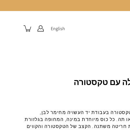
English
לה עם טקסטורה
טקסטורה
ב
עבודת
יד
העשויה
מחימר
לבן
,
ו
תה
.
כל
כוס
מיוחדת
במינה
,
המחופה
בגלזורת
חריטה
משתנה
.
הקצב
של
הטקסטורה
והקווים