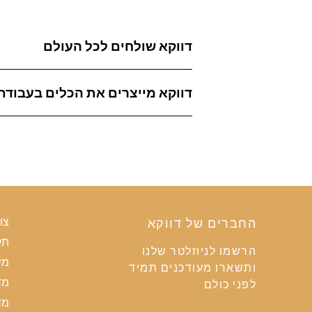
דווקא שולחים לכל העולם
דווקא מייצרים את הכלים בעבודת 
החברים של דווקא
צו
תק
הרשמו לניוזלטר שלנו
מש
ותשארו מעודכנים תמיד
מד
לפני כולם
מד