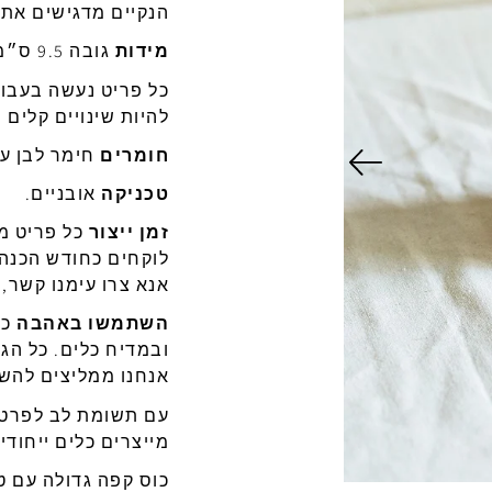
הנקיים
מדגישים
את
מידות
גובה
9.5
ס״מ
כל
פריט
נעשה
בעבו
להיות
שינויים
קלים ה
חומרים
חימר
לבן
ע
טכניקה
אובניים
.
זמן
ייצור
כל
פריט
מי
לוקחים
כחודש
הכנה
אנא
צרו
עימנו
קשר, 
השתמשו באהבה
כל
ובמדיח כלים. כל הגל
אנחנו ממליצים להשת
עם תשומת לב לפרטי
מייצרים כלים ייחודי
כוס קפה גדולה עם ט