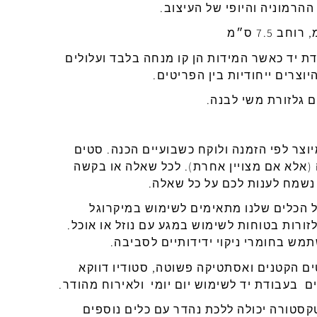
ההרמוניה
והיופי
של
העיצוב
.
,
רוחב
7.5
ס״מ
דת
יד
כאשר
המידות
הן
קו
מנחה
בלבד
ועלולים
יוצרים ייחודיות בין הפריטים.
ם
גלזורת
משי
לבנה
.
וצר
לפי
הזמנה
ולוקח
כשבועיים
הכנה
.
סטים
(
אלא
אם
מצויין
אחרת
).
לכל
שאלה
או
בקשה
נשמח לענות לכם על כל שאלה.
 הכלים שלנו מתאימים לשימוש במיקרוגל
זורות בטוחות לשימוש במגע עם נוזל או אוכל.
מש בחומרי ניקוי ידידותיים לסביבה.
ם הקטנים ואסתטיקה פשוטה, סטודיו דווקא
ים בעבודת יד לשימוש יום יומי ולאירוח מהודר.
קסטורה יכולה ללכת נהדר עם כלים נוספים