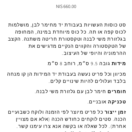
660.00 NIS
סט כוסות
העשויות ב
עבודת
יד
מחימר
לבן
,
מושלמות
לכוס
קפה
או
תה
.
כל
כוס
מיוחדת
במינה
,
המחופה
בגלזורת
משי
לבנה
וטקסטורת
חריטה
משתנה
.
הקצב
של
הטקסטורה
והקווים
הנקיים
מדגישים
את
ההרמוניה
והיופי
של
העיצוב
.
מידות
גובה
9.5
ס״מ
,
רוחב
8
ס״מ
מכיוון
וכל
פריט
נעשה
בעבודת
יד
המידות
הן
קו
מנחה
בלבד
ועלולים
להיות
שינויים
קלים
.
חומרים
חימר
לבן
עם
גלזורת
משי
לבנה
.
טכניקה
אובניים
.
זמן
ייצור
כל
פריט
מיוצר
לפי
הזמנה
ולוקח
כשבועיים
הכנה
.
סטים
לוקחים
כחודש
הכנה
(
אלא
אם
מצויין
אחרת
).
לכל
שאלה
או
בקשה
אנא
צרו
עימנו
קשר
.