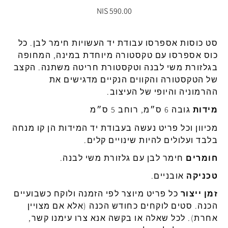
590.00 NIS
סט כוסות אספרסו
עבודת
יד
העשויות
חימר
לבן
.
כל
כוס
אספרסו עם טקסטורה
מיוחדת
במינה
,
המחופה
בגלזורת
משי
לבנה
וטקסטורת
חריטה
משתנה
.
הקצב
של
הטקסטורה
והקווים
הנקיים
מדגישים
את
ההרמוניה
והיופי
של
העיצוב
.
מידות
גובה
6
ס״מ
,
רוחב
5
ס״מ
מכיוון
וכל
פריט
נעשה
בעבודת
יד
המידות
הן
קו
מנחה
בלבד
ועלולים
להיות
שינויים
קלים
.
חומרים
חימר
לבן
עם
גלזורת
משי
לבנה
.
טכניקה
אובניים
.
זמן
ייצור
כל
פריט
מיוצר
לפי
הזמנה
ולוקח
כשבועיים
הכנה
.
סטים
לוקחים
כחודש
הכנה
(
אלא
אם
מצויין
אחרת
).
לכל
שאלה
או
בקשה
אנא
צרו
עימנו
קשר,