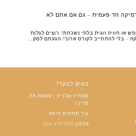
מיקה חד-פעמית – גם אם אתם לא
 או חוויה זוגית בלתי נשכחת? רוצים לגלות
ה – בלי להתחייב לקורס ארוך? הגעתם למק…
באים לבקר?
סטודיו וגלריה | סמטת אל
מרין 3
עיר תחתית חיפה
טלפון 054-8797930