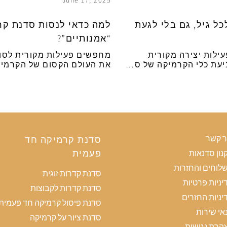
June 17, 2025
כל גיל, גם בלי לגעת
למה כדאי לנסות סדנת קר
“אמנותיים”?
ילות יצירה מקורית
מחפשים פעילות מקורית לסופש
יעת כלי הקרמיקה של ס…
את העולם הקסום של הקרמיק
ר קשר
סדנת קרמיקה חד
פעמית
נון סדנאות
לוחים והחזרות
סדנת קדרות זוגית
יניות פרטיות
סדנת קדרות לקבוצות
יניות החזרים
סדנת פיסול קרמיקה חד פעמית
אי שירות
סדנת ציור על קרמיקה
הרת נגישות