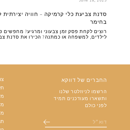
June 18, 2025
סדנת צביעת כלי קרמיקה – חוויה יצירתית ל
בחימר
רוצים לקחת פסק זמן צבעוני ומרגיע? מחפשים פע
לילדים, למשפחה או כמתנה? הכירו את סדנת צב
החברים של דווקא
צו
תק
הרשמו לניוזלטר שלנו
מש
ותשארו מעודכנים תמיד
מד
לפני כולם
מד
תנ
הצ